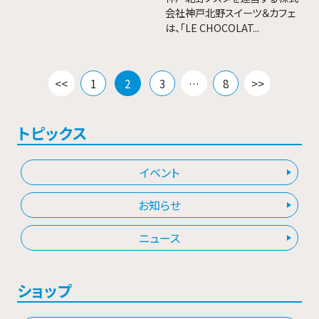
会社神戸北野スイーツ＆カフェ
は、「LE CHOCOLAT...
投
<<
1
2
3
…
8
>>
稿
の
ペ
トピックス
ー
ジ
イベント
送
り
お知らせ
ニュース
ショップ