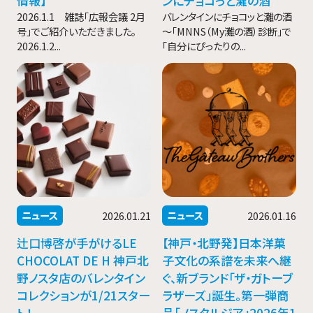
情報】
ンにチョコっと灘の酒
2026.1.1 雑誌「広報会議 2月
バレンタインにチョコッと灘の酒
号」でご紹介いただきました。
～「MNNS（My灘の酒）診断」で
2026.1.2...
「自分にぴったりの...
ニュース
ニュース
2026.01.21
2026.01.16
辻口博啓が手がけるLE
【神戸・北野発】日本洋菓
CHOCOLAT DE H 神戸北
子文化の系譜を未来へ継
野ノスタ店のバレンタイン
ぐ、新ブランド「ザ・ガトーブ
コレクションが1/21スター
ラザーズ」誕生。第一弾商
ト！
品「ノスタルジア」2026年1