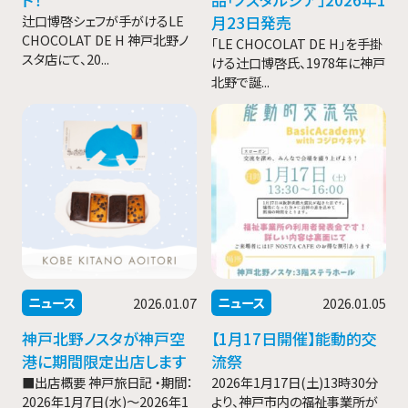
辻口博啓シェフが手がけるLE
月23日発売
CHOCOLAT DE H 神戸北野ノ
「LE CHOCOLAT DE H」を手掛
スタ店にて、20...
ける辻󠄀口博啓氏、1978年に神戸
北野で誕...
ニュース
ニュース
2026.01.07
2026.01.05
神戸北野ノスタが神戸空
【1月17日開催】能動的交
港に期間限定出店します
流祭
■出店概要 神戸旅日記 ・期間：
2026年1月17日(土)13時30分
2026年1月7日(水)～2026年1
より、神戸市内の福祉事業所が