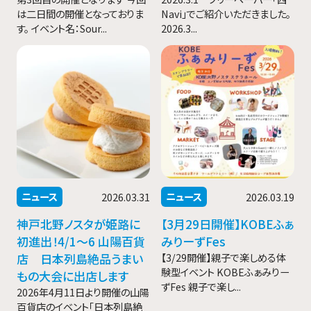
は二日間の開催となっておりま
Navi」でご紹介いただきました。
す。 イベント名：Sour...
2026.3...
ニュース
ニュース
2026.03.31
2026.03.19
神戸北野ノスタが姫路に
【3月29日開催】KOBEふぁ
初進出！4/1〜6 山陽百貨
みりーずFes
店 日本列島絶品うまい
【3/29開催】親子で楽しめる体
験型イベント KOBEふぁみりー
もの大会に出店します
ずFes 親子で楽し...
2026年4月11日より開催の山陽
百貨店のイベント「日本列島絶