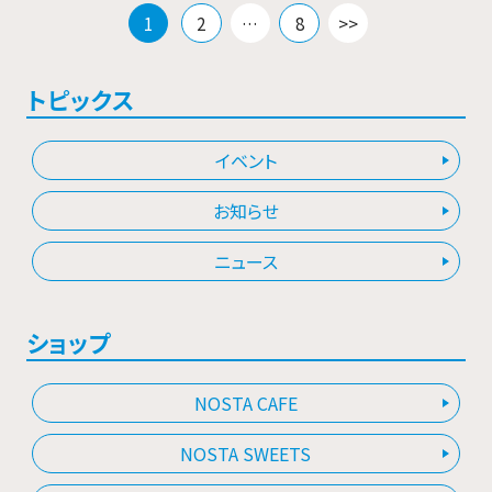
投
1
2
…
8
>>
稿
の
ペ
トピックス
ー
ジ
イベント
送
り
お知らせ
ニュース
ショップ
NOSTA CAFE
NOSTA SWEETS